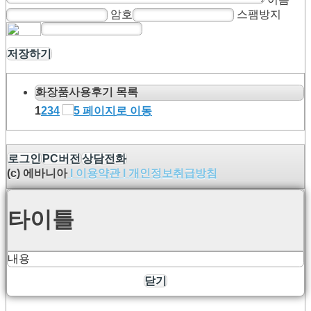
암호
스팸방지
저장하기
화장품사용후기 목록
1
2
3
4
로그인
PC버전
상담전화
(c) 에바니아
l
이용약관
l
개인정보취급방침
타이틀
내용
닫기