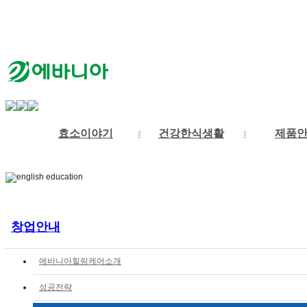
효소이야기
건강한식생활
제품
발효란
에바니아3대건강운동
제품의특징
에바니아힐링케어소개
공지사항
에바니아
효소란
언론보도
대표이사인사말
효소식품
장과건강
소식과저작
에바니아추천도서
성공전략
기능식품
기업이념
개설비용
현미와야채식
의료기기
연혁
전국 지사이미지
기타제품
특허&인증
운동
긍정적인말
자임셀화장
자문위원
전국
창업안내
에바니아힐링케어소개
성공전략