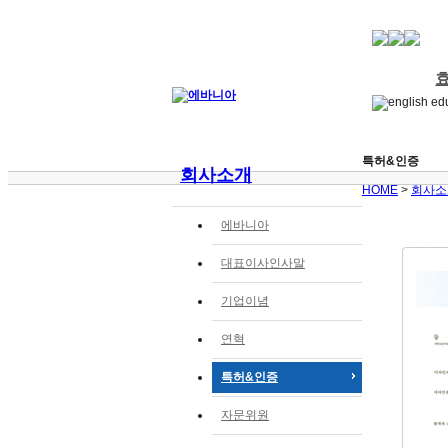
발효
에바
제품
에바
공지
에바
특허&인증
회사소개
HOME
>
회사소
에바니아
대표이사인사말
기업이념
연혁
특허&인증
자문위원