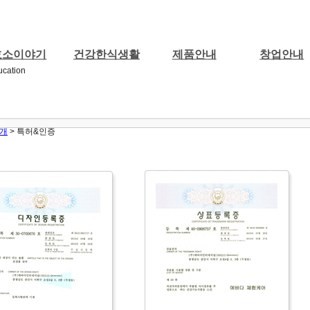
효소이야기
건강한식생활
제품안내
창업안내
란
니아3대건강운동
의특징
니아힐링케어소개
사항
니아
효소란
언론보도
대표이사인사말
효소식품
장과건강
소식과저작
에바니아추천도서
성공전략
기능식품
기업이념
개설비용
현미와야채식
의료기기
연혁
전국 지사이미지
기타제품
특허&인증
운동
긍정적인말
자임셀화장품
자문위원
전국지사현황
CI소개
오
개
>
특허&인증