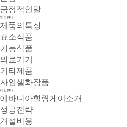
긍정적인말
제품안내
제품의특징
효소식품
기능식품
의료기기
기타제품
자임셀화장품
창업안내
에바니아힐링케어소개
성공전략
개설비용