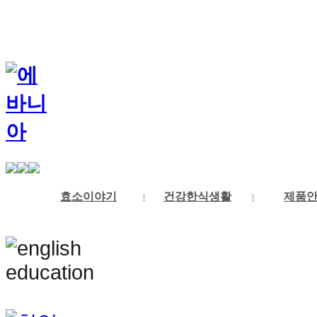
효소이야기
건강한식생활
제품
발효란
에바니아3대건강운동
제품의특징
에바니아힐링케어소개
공지사항
에바니아
효소란
언론보도
대표이사인사말
효소식품
장과건강
소식과저작
에바니아추천도서
성공전략
기능식품
기업이념
개설비용
현미와야채식
의료기기
연혁
전국 지사이미지
기타제품
특허&인증
운동
긍정적인말
자임셀화장
자문위원
전국