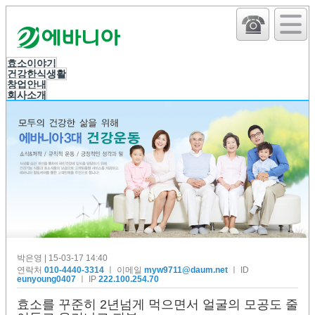
효소이야기
건강한식생활
창업안내
회사소개
박은영 | 15-03-17 14:40
연락처
010-4440-3314
ㅣ 이메일
myw9711@daum.net
ㅣ ID
eunyoung0407
ㅣ IP
222.100.254.70
효소를 꾸준히 2년넘게 먹으면서 얼굴의 모공도 줄