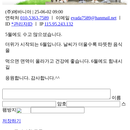
(주)에바니아 | 25-06-02 09:00
연락처
010-5363-7589
ㅣ 이메일
evada7589@hanmail.net
ㅣ
ID
*관리자ID
ㅣ IP
115.95.243.132
5
월에도 수고 많으셨습니다
.
더위가 시작되는
6
월입니다
.
날씨가 더울수록 따뜻한 음식
을
먹으면 면역이 올라가고 건강에 좋습니다
. 6
월에도 힘내시
길
응원합니다
.
감사합니다
.^^
이름
암호
스
팸방지
저장하기